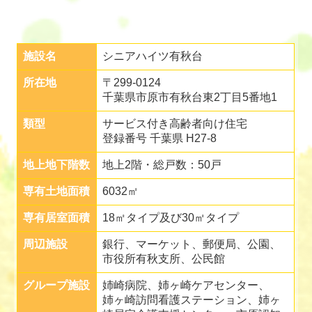
施設名
シニアハイツ有秋台
所在地
〒299-0124
千葉県市原市有秋台東2丁目5番地1
類型
サービス付き高齢者向け住宅
登録番号 千葉県 H27-8
地上地下階数
地上2階・総戸数：50戸
専有土地面積
6032㎡
専有居室面積
18㎡タイプ及び30㎡タイプ
周辺施設
銀行、マーケット、郵便局、公園、
市役所有秋支所、公民館
グループ施設
姉崎病院、姉ヶ崎ケアセンター、
姉ヶ崎訪問看護ステーション、姉ヶ