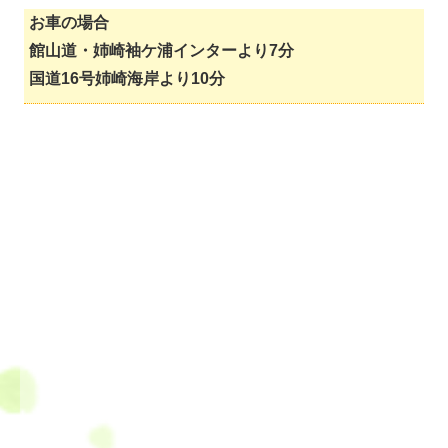
お車の場合
館山道・姉崎袖ケ浦インターより7分
国道16号姉崎海岸より10分