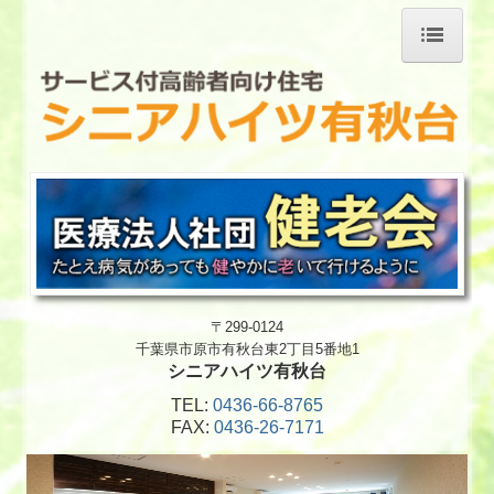
ホーム
特長
施設のご紹介
各種サービス
ご入居に関して
〒299-0124
物件概要・近隣状況
千葉県市原市有秋台東2丁目5番地1
シニアハイツ有秋台
交通案内
TEL:
0436-66-8765
FAX
:
0436-26-7171